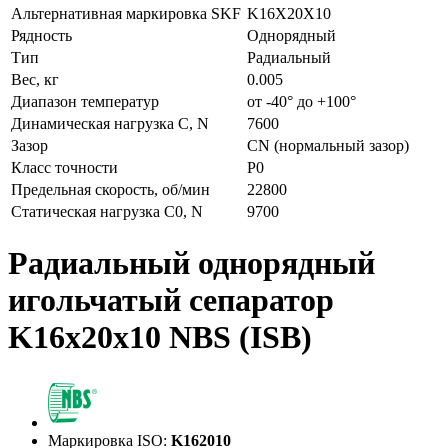
Альтернативная маркировка SKF
K16X20X10
Рядность
Однорядный
Тип
Радиальный
Вес, кг
0.005
Диапазон температур
от -40° до +100°
Динамическая нагрузка C, N
7600
Зазор
CN (нормальный зазор)
Класс точности
P0
Предельная скорость, об/мин
22800
Статическая нагрузка C0, N
9700
Радиальный однорядный
игольчатый сепаратор
K16x20x10 NBS (ISB)
Маркировка ISO:
K162010